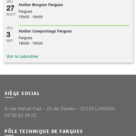
JEU
Atelier Broyeur Fargues
27
Fargues
AOÛT
15h00
-
16h00
JEU
Atelier Compostage Fargues
3
Fargues
SEP
18h00
-
19h00
Voir le calendrier
SIÈGE SOCIAL
5, rue Marcel Paul – ZA de Dumès – 33210 LANGON
05 56 62 36 03
PÔLE TECHNIQUE DE FARGUES