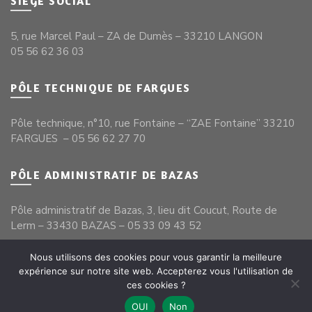
SIÈGE SOCIAL
5, rue Marcel Paul – ZA de Dumès – 33210 LANGON
05 56 62 36 03
PÔLE TECHNIQUE DE FARGUES
Pôle technique, n°10, rue Fontaine – “ZAE Fontaine” 33210
FARGUES – 05 56 62 27 70
PÔLE ADMINISTRATIF DE BAZAS
Pôle administratif de Bazas, 3, lieu dit Coucut, Route de
Lerm – 33430 BAZAS – 05 33 09 43 52
Nous utilisons des cookies pour vous garantir la meilleure
expérience sur notre site web. Accepterez vous l'utilisation de
ces cookies ?
Mentions légales
|
Politique de confidentialité
|
Plan du site
|
Créé
par Aude Guittard
OUI
Non