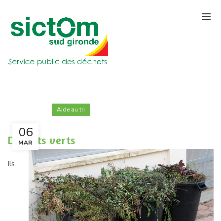
Aide au tri
06
Déchets verts
MAR
Ils