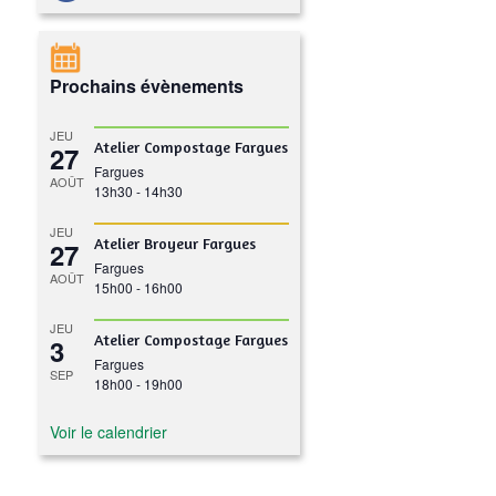
Prochains évènements
JEU
Atelier Compostage Fargues
27
Fargues
AOÛT
13h30
-
14h30
JEU
Atelier Broyeur Fargues
27
Fargues
AOÛT
15h00
-
16h00
JEU
Atelier Compostage Fargues
3
Fargues
SEP
18h00
-
19h00
Voir le calendrier