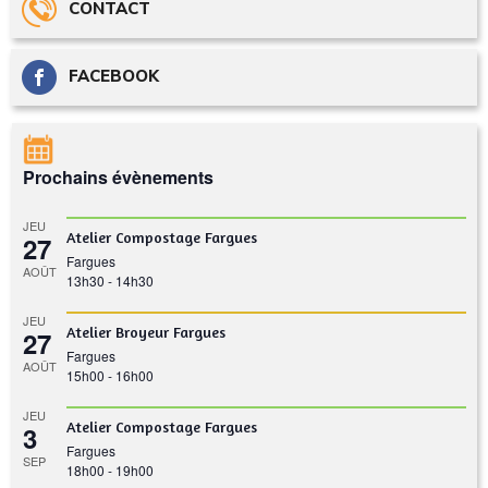
CONTACT
FACEBOOK
Prochains évènements
JEU
Atelier Compostage Fargues
27
Fargues
AOÛT
13h30
-
14h30
JEU
Atelier Broyeur Fargues
27
Fargues
AOÛT
15h00
-
16h00
JEU
Atelier Compostage Fargues
3
Fargues
SEP
18h00
-
19h00