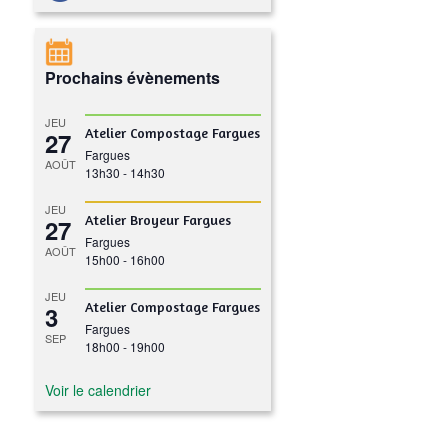
Prochains évènements
JEU
Atelier Compostage Fargues
27
Fargues
AOÛT
13h30
-
14h30
JEU
Atelier Broyeur Fargues
27
Fargues
AOÛT
15h00
-
16h00
JEU
Atelier Compostage Fargues
3
Fargues
SEP
18h00
-
19h00
Voir le calendrier