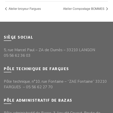
Atelier broyeur Fargues
Atelier Compostage BOMMES
SIÈGE SOCIAL
5, rue Marcel Paul – ZA de Dumès – 33210 LANGON
05 56 62 36 03
PÔLE TECHNIQUE DE FARGUES
Pôle technique, n°10, rue Fontaine – “ZAE Fontaine” 33210
FARGUES – 05 56 62 27 70
PÔLE ADMINISTRATIF DE BAZAS
Pôle administratif de Bazas, 3, lieu dit Coucut, Route de