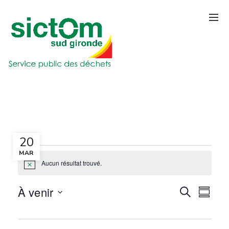
20
MAR
Évènements
Aucun résultat trouvé.
Notice
À venir
RECHERCH
RÉSUM
Recherch
Navi
Sélectionnez
de
la
et