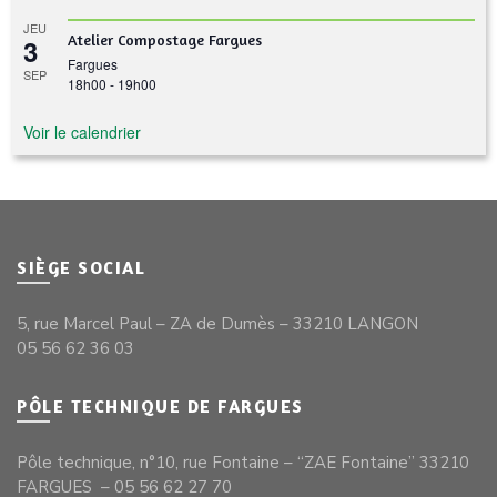
JEU
Atelier Compostage Fargues
3
Fargues
SEP
18h00
-
19h00
Voir le calendrier
SIÈGE SOCIAL
5, rue Marcel Paul – ZA de Dumès – 33210 LANGON
05 56 62 36 03
PÔLE TECHNIQUE DE FARGUES
Pôle technique, n°10, rue Fontaine – “ZAE Fontaine” 33210
FARGUES – 05 56 62 27 70