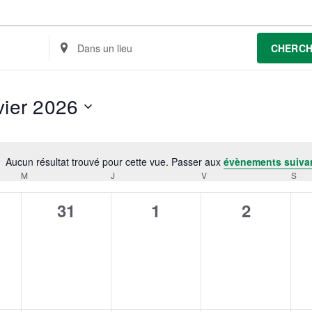
Renseignez
CHERC
le
lieu.
Rechercher
pour
Évènements
vier 2026
par
lieu.
ionnez
Aucun résultat trouvé pour cette vue. Passer aux
évènements suiva
Notice
M
MERCREDI
J
JEUDI
V
VENDREDI
S
SA
0
0
0
31
1
2
nement,
évènement,
évènement,
évèneme