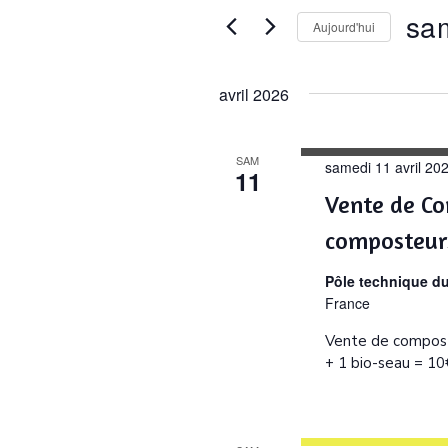
par
sam
de
mot-
Aujourd'hui
clé.
Sélect
vues
une
date.
Évènements
avril 2026
SAM
samedi 11 avril 20
11
Vente de Co
composteur
Pôle technique d
France
Vente de compost
+ 1 bio-seau = 1