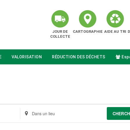
JOUR DE
CARTOGRAPHIE
AIDE AU TRI
COLLECTE
E
VALORISATION
RÉDUCTION DES DÉCHETS
Espa
Renseignez
CHERCH
le
lieu.
Rechercher
pour