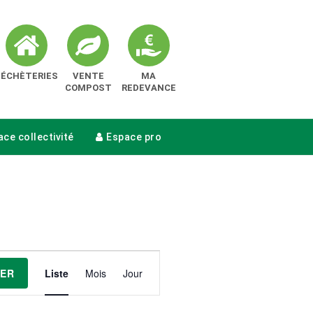
DÉCHÈTERIES
VENTE
MA
COMPOST
REDEVANCE
ce collectivité
Espace pro
Navigation
ER
Liste
Mois
Jour
de
vues