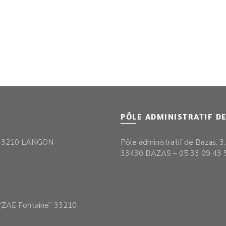
PÔLE ADMINISTRATIF D
– 33210 LANGON
Pôle administratif de Bazas, 3
33430 BAZAS – 05 33 09 43 
S
– “ZAE Fontaine” 33210