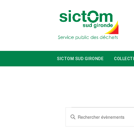
SICTOM SUD GIRONDE
COLLECT
Évènements
Recherche
Saisir
mot-
et
clé.
Rechercher
navigation
Évènements