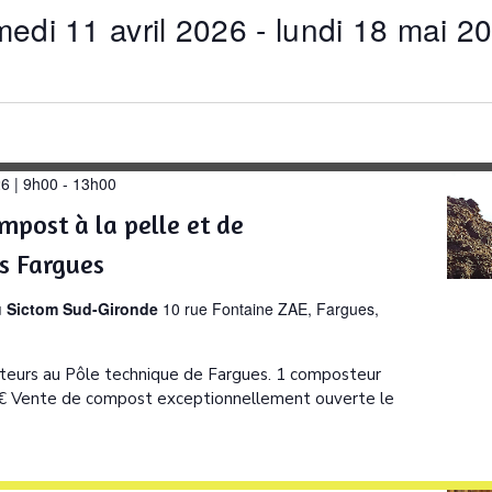
Évènements
edi 11 avril 2026
 - 
lundi 18 mai 2
par
lieu.
ionnez
26 | 9h00
-
13h00
mpost à la pelle et de
s Fargues
u Sictom Sud-Gironde
10 rue Fontaine ZAE, Fargues,
eurs au Pôle technique de Fargues. 1 composteur
0€ Vente de compost exceptionnellement ouverte le