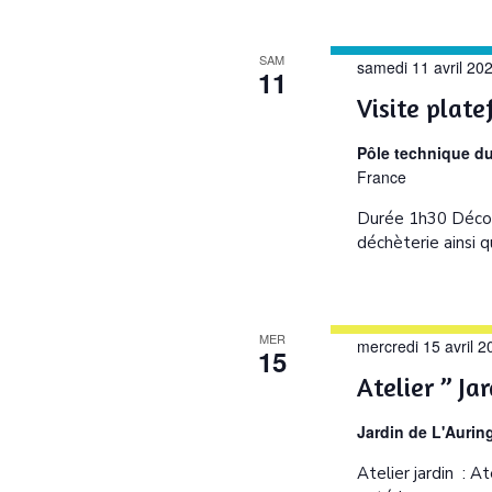
SAM
samedi 11 avril 20
11
Visite plat
Pôle technique d
France
Durée 1h30 Décou
déchèterie ainsi 
MER
mercredi 15 avril 2
15
Atelier ” J
Jardin de L'Aurin
Atelier jardin : 