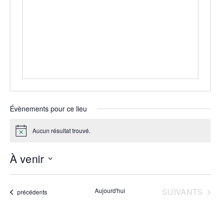
Évènements pour ce lieu
Aucun résultat trouvé.
Notice
À venir
Sélectionnez
une
date.
ÉVÈNEMENTS
Aujourd'hui
SUIVANTS
Évènements
précédents