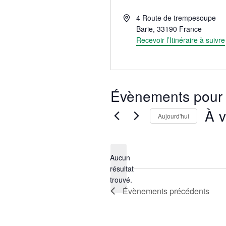
Adresse
4 Route de trempesoupe
Barie
,
33190
France
Recevoir l’Itinéraire à suivre
Évènements pour 
À v
Aujourd'hui
Sélect
une
date.
Aucun
résultat
Notice
trouvé.
Évènements
précédents