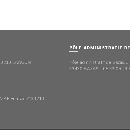
PÔLE ADMINISTRATIF D
– 33210 LANGON
Pôle administratif de Bazas, 3
33430 BAZAS – 05 33 09 43 
S
– “ZAE Fontaine” 33210