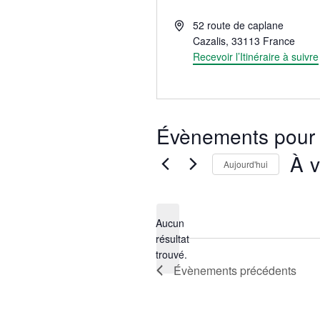
Adresse
52 route de caplane
Cazalis
,
33113
France
Recevoir l’Itinéraire à suivre
Évènements pour 
À v
Aujourd'hui
Sélect
une
date.
Aucun
résultat
Notice
trouvé.
Évènements
précédents