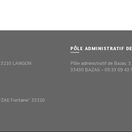
PÔLE ADMINISTRATIF D
– 33210 LANGON
Pôle administratif de Bazas, 3
33430 BAZAS – 05 33 09 43 
S
– “ZAE Fontaine” 33210