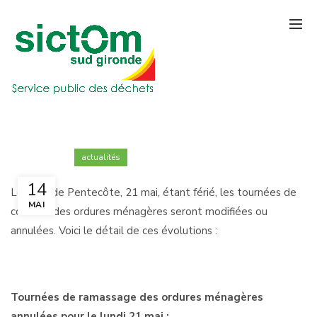
actualités
14
Le lundi de Pentecôte, 21 mai, étant férié, les tournées de
MAI
collecte des ordures ménagères seront modifiées ou
annulées. Voici le détail de ces évolutions :
Tournées de ramassage des ordures ménagères
annulées pour le lundi 21 mai :