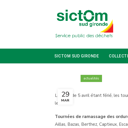
SICTOM SUD GIRONDE
COLLECT
actualités
29
Le lundi de 5 avril étant férié, les 
MAR
le détail :
Tournées de ramassage des ordures
Aillas, Bazas, Berthez, Captieux, Esc