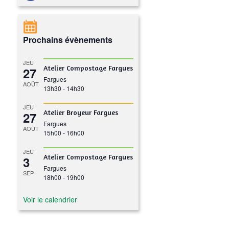
Prochains évènements
JEU
Atelier Compostage Fargues
27
Fargues
AOÛT
13h30
-
14h30
JEU
Atelier Broyeur Fargues
27
Fargues
AOÛT
15h00
-
16h00
JEU
Atelier Compostage Fargues
3
Fargues
SEP
18h00
-
19h00
Voir le calendrier