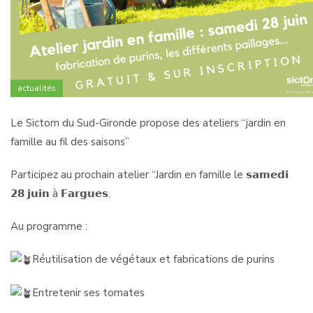
actualités
Le Sictom du Sud-Gironde propose des ateliers “jardin en
famille au fil des saisons”
Participez au prochain atelier “Jardin en famille le 𝘀𝗮𝗺𝗲𝗱𝗶
𝟮𝟴 𝗷𝘂𝗶𝗻 à 𝗙𝗮𝗿𝗴𝘂𝗲𝘀.
Au programme :
Réutilisation de végétaux et fabrications de purins
Entretenir ses tomates