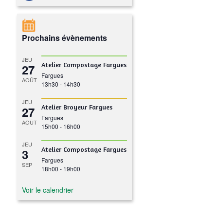
Prochains évènements
JEU
Atelier Compostage Fargues
27
Fargues
AOÛT
13h30
-
14h30
JEU
Atelier Broyeur Fargues
27
Fargues
AOÛT
15h00
-
16h00
JEU
Atelier Compostage Fargues
3
Fargues
SEP
18h00
-
19h00
Voir le calendrier